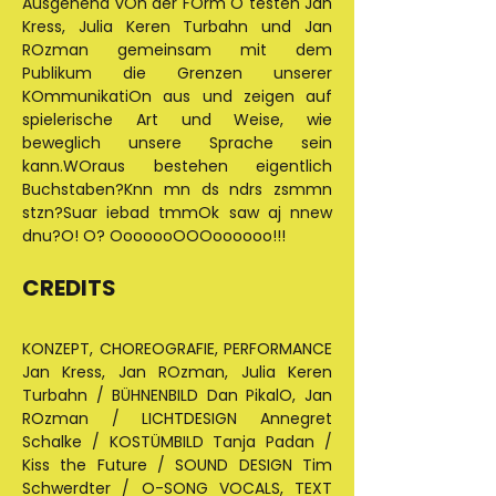
Ausgehend vOn der FOrm O testen Jan 
Kress, Julia Keren Turbahn und Jan 
ROzman gemeinsam mit dem 
Publikum die Grenzen unserer 
KOmmunikatiOn aus und zeigen auf 
spielerische Art und Weise, wie 
beweglich unsere Sprache sein 
kann.WOraus bestehen eigentlich 
Buchstaben?Knn mn ds ndrs zsmmn 
stzn?Suar iebad tmmOk saw aj nnew 
dnu?O! O? OoooooOOOoooooo!!!
CREDITS 
KONZEPT, CHOREOGRAFIE, PERFORMANCE 
Jan Kress, Jan ROzman, Julia Keren 
Turbahn / BÜHNENBILD Dan PikalO, Jan 
ROzman / LICHTDESIGN Annegret 
Schalke / KOSTÜMBILD Tanja Padan / 
Kiss the Future / SOUND DESIGN Tim 
Schwerdter / O-SONG VOCALS, TEXT 