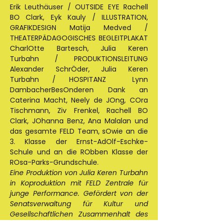
Erik Leuthäuser / OUTSIDE EYE Rachell 
BO Clark, Eyk Kauly / ILLUSTRATION, 
GRAFIKDESIGN Matija Medved / 
THEATERPÄDAGOGISCHES BEGLEITPLAKAT 
CharlOtte Bartesch, Julia Keren 
Turbahn / PRODUKTIONSLEITUNG 
Alexander SchrÖder, Julia Keren 
Turbahn / HOSPITANZ  Lynn 
DambacherBesOnderen Dank an 
Caterina Macht, Neely de JOng, COra 
Tischmann, Ziv Frenkel, Rachell BO 
Clark, JOhanna Benz, Ana Malalan und 
das gesamte FELD Team, sOwie an die 
3. Klasse der Ernst-AdOlf-Eschke-
Schule und an die RObben Klasse der 
ROsa-Parks-Grundschule. 
Eine Produktion von Julia Keren Turbahn 
in Koproduktion mit FELD Zentrale für 
junge Performance. Gefördert von der 
Senatsverwaltung für Kultur und 
Gesellschaftlichen Zusammenhalt des 