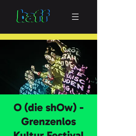
O (die shOw) -
Grenzenlos
Kultur Festival