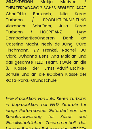
GRAFIKDESIGN Matija Medved / 
THEATERPÄDAGOGISCHES BEGLEITPLAKAT 
CharlOtte Bartesch, Julia Keren 
Turbahn / PRODUKTIONSLEITUNG 
Alexander SchrÖder, Julia Keren 
Turbahn / HOSPITANZ  Lynn 
DambacherBesOnderen Dank an 
Caterina Macht, Neely de JOng, COra 
Tischmann, Ziv Frenkel, Rachell BO 
Clark, JOhanna Benz, Ana Malalan und 
das gesamte FELD Team, sOwie an die 
3. Klasse der Ernst-AdOlf-Eschke-
Schule und an die RObben Klasse der 
ROsa-Parks-Grundschule. 
Eine Produktion von Julia Keren Turbahn 
in Koproduktion mit FELD Zentrale für 
junge Performance. Gefördert von der 
Senatsverwaltung für Kultur und 
Gesellschaftlichen Zusammenhalt des 
Landes Berlin im Rahmen der IMPACT-