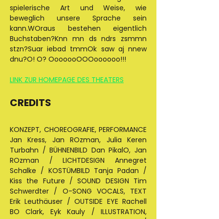
spielerische Art und Weise, wie 
beweglich unsere Sprache sein 
kann.WOraus bestehen eigentlich 
Buchstaben?Knn mn ds ndrs zsmmn 
stzn?Suar iebad tmmOk saw aj nnew 
dnu?O! O? OoooooOOOoooooo!!!
LINK ZUR HOMEPAGE DES THEATERS
CREDITS 
KONZEPT, CHOREOGRAFIE, PERFORMANCE 
Jan Kress, Jan ROzman, Julia Keren 
Turbahn / BÜHNENBILD Dan PikalO, Jan 
ROzman / LICHTDESIGN Annegret 
Schalke / KOSTÜMBILD Tanja Padan / 
Kiss the Future / SOUND DESIGN Tim 
Schwerdter / O-SONG VOCALS, TEXT 
Erik Leuthäuser / OUTSIDE EYE Rachell 
BO Clark, Eyk Kauly / ILLUSTRATION, 