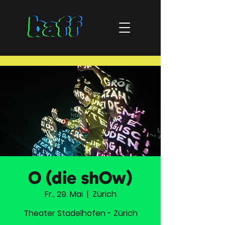
O (die shOw)
Fr., 29. Mai
  |  
Zürich
Theater Stadelhofen - Zürich