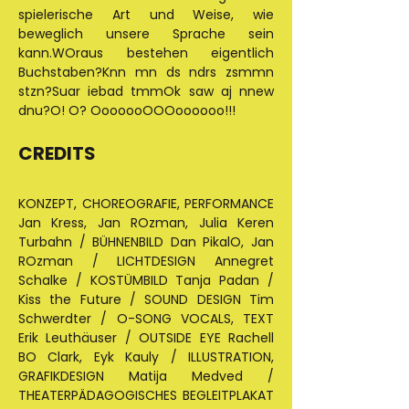
spielerische Art und Weise, wie 
beweglich unsere Sprache sein 
kann.WOraus bestehen eigentlich 
Buchstaben?Knn mn ds ndrs zsmmn 
stzn?Suar iebad tmmOk saw aj nnew 
dnu?O! O? OoooooOOOoooooo!!!
CREDITS 
KONZEPT, CHOREOGRAFIE, PERFORMANCE 
Jan Kress, Jan ROzman, Julia Keren 
Turbahn / BÜHNENBILD Dan PikalO, Jan 
ROzman / LICHTDESIGN Annegret 
Schalke / KOSTÜMBILD Tanja Padan / 
Kiss the Future / SOUND DESIGN Tim 
Schwerdter / O-SONG VOCALS, TEXT 
Erik Leuthäuser / OUTSIDE EYE Rachell 
BO Clark, Eyk Kauly / ILLUSTRATION, 
GRAFIKDESIGN Matija Medved / 
THEATERPÄDAGOGISCHES BEGLEITPLAKAT 