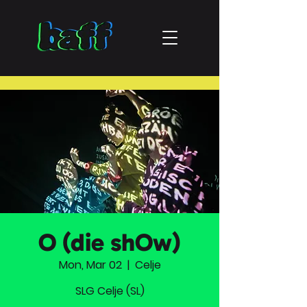
O (die shOw)
Mon, Mar 02
  |  
Celje
SLG Celje (SL)