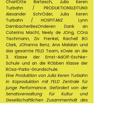
CharlOtte Bartesch, Julia Keren 
Turbahn / PRODUKTIONSLEITUNG 
Alexander SchrÖder, Julia Keren 
Turbahn / HOSPITANZ  Lynn 
DambacherBesOnderen Dank an 
Caterina Macht, Neely de JOng, COra 
Tischmann, Ziv Frenkel, Rachell BO 
Clark, JOhanna Benz, Ana Malalan und 
das gesamte FELD Team, sOwie an die 
3. Klasse der Ernst-AdOlf-Eschke-
Schule und an die RObben Klasse der 
ROsa-Parks-Grundschule. 
Eine Produktion von Julia Keren Turbahn 
in Koproduktion mit FELD Zentrale für 
junge Performance. Gefördert von der 
Senatsverwaltung für Kultur und 
Gesellschaftlichen Zusammenhalt des 
Landes Berlin im Rahmen der IMPACT-
Förderung. Mit Unterstützung von SKICA 
Berlin, Slowenisches Kulturzentrum 
Berlin.